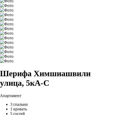
Шерифа Химшиашвили
улица, 5кA-C
Апартамент
3 спальни
1 кровать
5 гостей