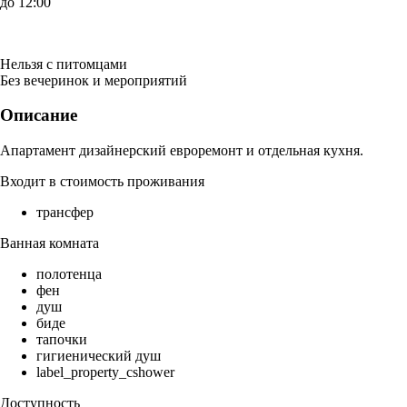
до 12:00
Нельзя с питомцами
Без вечеринок и мероприятий
Описание
Апартамент дизайнерский евроремонт и отдельная кухня.
Входит в стоимость проживания
трансфер
Ванная комната
полотенца
фен
душ
биде
тапочки
гигиенический душ
label_property_cshower
Доступность