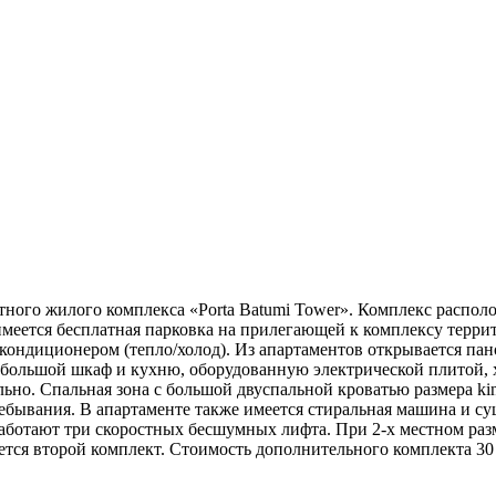
ного жилого комплекса «Porta Batumi Tower». Комплекс располо
 имеется бесплатная парковка на прилегающей к комплексу терри
ондиционером (тепло/холод). Из апартаментов открывается пан
, большой шкаф и кухню, оборудованную электрической плитой,
льно. Спальная зона с большой двуспальной кроватью размера ki
ывания. В апартаменте также имеется стиральная машина и сушка
 работают три скоростных бесшумных лифта. При 2-х местном раз
ется второй комплект. Стоимость дополнительного комплекта 30