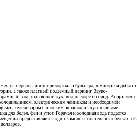
жен на первой линии приморского бульвара, в минуте ходьбы от
тории, а также платный подземный паркинг. Звуко-
орамный, захватывающий дух, вид на море и город. Апартамент
 холодильником, электрическим чайником и необходимой
ng-size, телевизором с плоским экраном и спутниковыми
 для белья, фен и утюг. Горячая и холодная вода подается
мещении предоставляется один комплект постельного белья на 2-
 долларов.