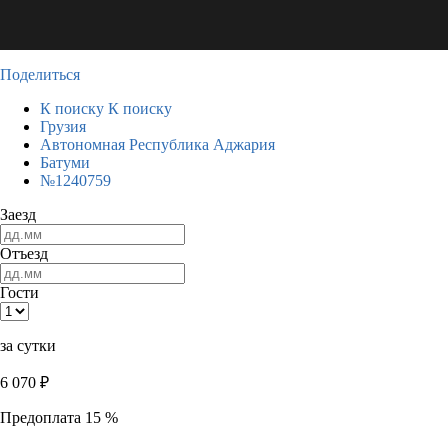
Поделиться
К поиску
К поиску
Грузия
Автономная Республика Аджария
Батуми
№1240759
Заезд
Отъезд
Гости
за сутки
6 070
₽
Предоплата 15 %