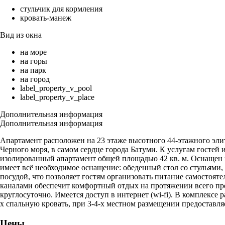
стульчик для кормления
кровать-манеж
Вид из окна
на море
на горы
на парк
на город
label_property_v_pool
label_property_v_place
Дополнительная информация
Дополнительная информация
Апартамент расположен на 23 этаже высотного 44-этажного элит
Черного моря, в самом сердце города Батуми. К услугам гостей
изолированный апартамент общей площадью 42 кв. м. Оснащен к
имеет всё необходимое оснащение: обеденный стол со стульями
посудой, что позволяет гостям организовать питание самостояте
каналами обеспечит комфортный отдых на протяжении всего преб
круглосуточно. Имеется доступ в интернет (wi-fi). В комплексе
х спальную кровать, при 3-4-х местном размещении предоставля
Цены