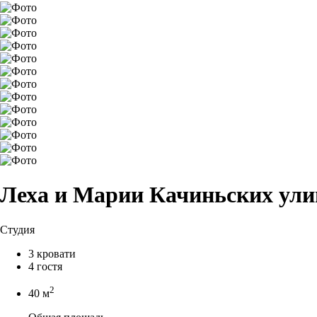
Леха и Марии Качиньских улиц
Студия
3 кровати
4 гостя
2
40 м