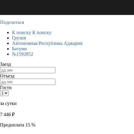
Поделиться
К поиску
К поиску
Грузия
Автономная Республика Аджария
Батуми
№1592852
Заезд
Отъезд
Гости
за сутки
7 446
₽
Предоплата 15 %