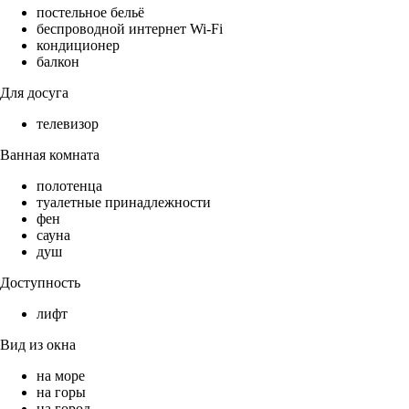
постельное бельё
беспроводной интернет Wi-Fi
кондиционер
балкон
Для досуга
телевизор
Ванная комната
полотенца
туалетные принадлежности
фен
сауна
душ
Доступность
лифт
Вид из окна
на море
на горы
на город