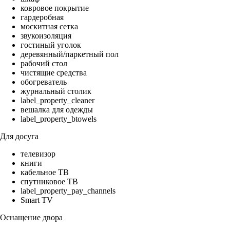
ковровое покрытие
гардеробная
москитная сетка
звукоизоляция
гостиный уголок
деревянный/паркетный пол
рабочий стол
чистящие средства
обогреватель
журнальный столик
label_property_cleaner
вешалка для одежды
label_property_btowels
Для досуга
телевизор
книги
кабельное ТВ
спутниковое ТВ
label_property_pay_channels
Smart TV
Оснащение двора