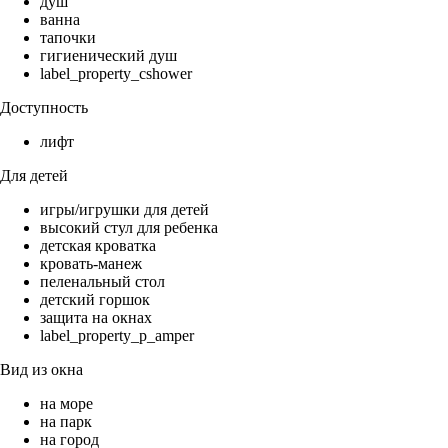
душ
ванна
тапочки
гигиенический душ
label_property_cshower
Доступность
лифт
Для детей
игры/игрушки для детей
высокий стул для ребенка
детская кроватка
кровать-манеж
пеленальный стол
детский горшок
защита на окнах
label_property_p_amper
Вид из окна
на море
на парк
на город