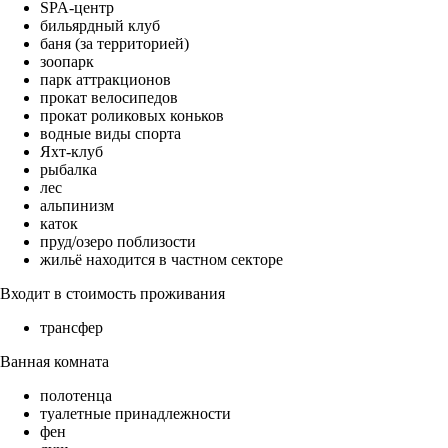
SPA-центр
бильярдный клуб
баня (за территорией)
зоопарк
парк аттракционов
прокат велосипедов
прокат роликовых коньков
водные виды спорта
Яхт-клуб
рыбалка
лес
альпинизм
каток
пруд/озеро поблизости
жильё находится в частном секторе
Входит в стоимость проживания
трансфер
Ванная комната
полотенца
туалетные принадлежности
фен