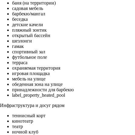
баня (на территории)
садовая мебель
барбекю/мангал
беседка
детские качели
пляжный зонтик
открытый бассейн
шезлонги
гамак
спортивный зал
футбольное поле
терраса
охраняемая территория
игровая площадка
мебель на улице
обеденная зона на улице
принадлежности для барбекю
label_property_heated_pool
Инфраструктура и досуг рядом
теннисный корт
кинотеатр
театр
ночной клуб