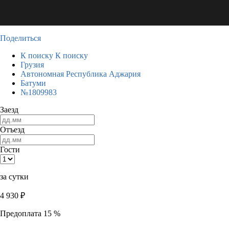
Поделиться
К поиску
К поиску
Грузия
Автономная Республика Аджария
Батуми
№1809983
Заезд
Отъезд
Гости
за сутки
4 930
₽
Предоплата 15 %