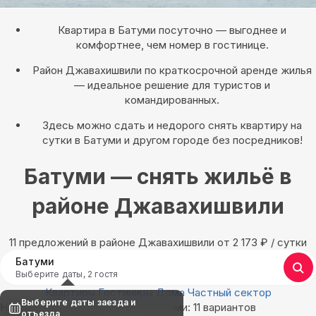
Квартира в Батуми посуточно — выгоднее и
комфортнее, чем номер в гостинице.
Район Джавахишвили по краткосрочной аренде жилья
— идеальное решение для туристов и
командированных.
Здесь можно сдать и недорого снять квартиру на
сутки в Батуми и другом городе без посредников!
Батуми — снять жильё в
районе Джавахишвили
11 предложений в районе Джавахишвили oт 2 173
₽
/ сутки
Батуми
Выберите даты, 2 гостя
Квартиры
Гостиницы
Дома
Частный сектор
Выберите даты заезда и
Найдём, где остановиться в Батуми: 11 вариантов
отъезда