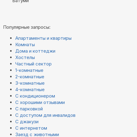
Батуми
Популярные запросы:
Апартаменты и квартиры
Комнаты
Дома и коттеджи
Хостелы
Частный сектор
1-комнатные
2-комнатные
3-комнатные
4-комнатные
С кондиционером
С хорошими отзывами
С парковкой
С доступом для инвалидов
С джакузи
С интернетом
Заезд с животными