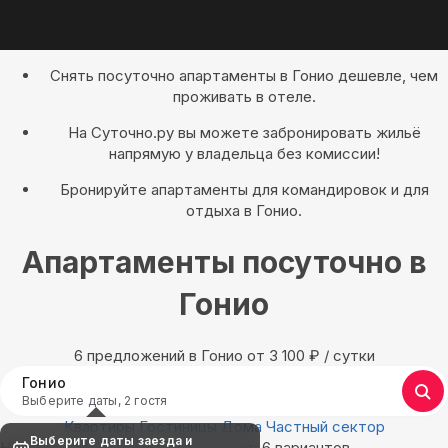
Снять посуточно апартаменты в Гонио дешевле, чем
проживать в отеле.
На Суточно.ру вы можете забронировать жильё
напрямую у владельца без комиссии!
Бронируйте апартаменты для командировок и для
отдыха в Гонио.
Апартаменты посуточно в
Гонио
6 предложений в Гонио oт 3 100
₽
/ сутки
Гонио
Выберите даты, 2 гостя
Квартиры
Гостиницы
Дома
Частный сектор
Выберите даты заезда и
Найдём, где остановиться в Гонио: 6 вариантов