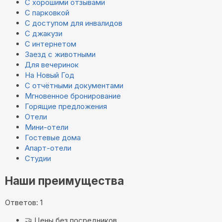
С хорошими отзывами
С парковкой
С доступом для инвалидов
С джакузи
С интернетом
Заезд с животными
Для вечеринок
На Новый Год
С отчётными документами
Мгновенное бронирование
Горящие предложения
Отели
Мини-отели
Гостевые дома
Апарт-отели
Студии
Наши преимущества
Ответов: 1
🤝
Цены без посредников